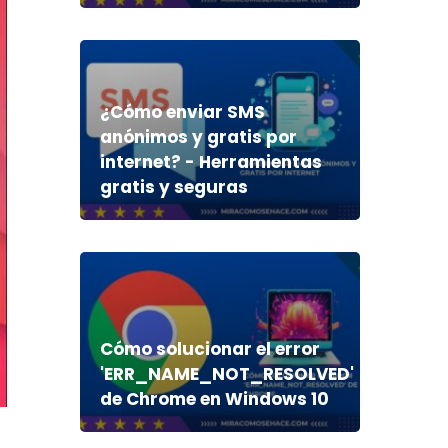
¿Cómo enviar SMS
anónimos y gratis por
internet? - Herramientas
gratis y seguras
Cómo solucionar el error
'ERR_NAME_NOT_RESOLVED'
de Chrome en Windows 10