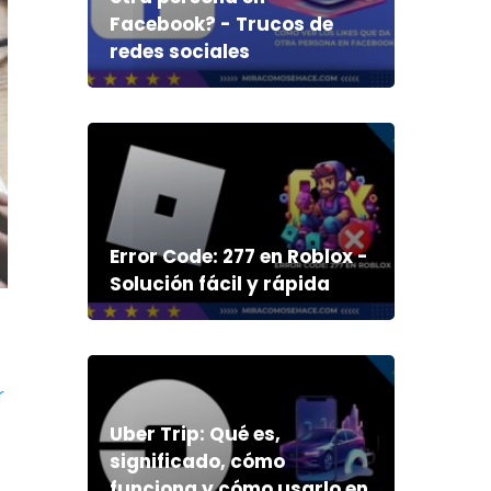
Facebook? - Trucos de
redes sociales
Error Code: 277 en Roblox -
Solución fácil y rápida
r
Uber Trip: Qué es,
significado, cómo
funciona y cómo usarlo en