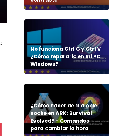
d
No funciona Ctrl C y Ctrl V
¿Cómo repararlo en mi PC
Windows?
¿Cómo hacer de día o de
noche en ARK: Survival
Evolved? - Comandos
para cambiar la hora