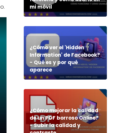
o.
mi móvil
¿Cómo ver el 'Hidden
Information' de Facebook?
- Qué es y por qué
aparece
¿Cómo mejorar la calidad
de un PDF borroso Online?
- Subir la calidad y
contraste