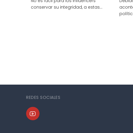
No es fácil para los influencers
Debido
conservar su integridad, a estas…
acont
políti
REDES SOCIALES