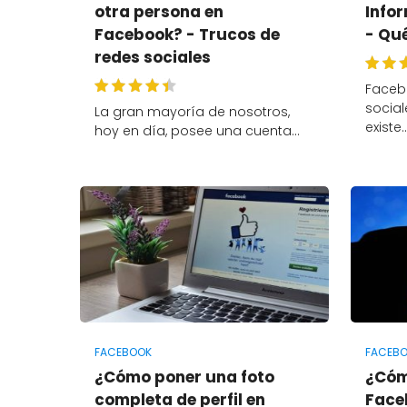
otra persona en
Info
Facebook? - Trucos de
- Qu
redes sociales
Faceb
socia
La gran mayoría de nosotros,
existe
hoy en día, posee una cuenta…
FACEBOOK
FACEB
¿Cómo poner una foto
¿Cóm
completa de perfil en
Face