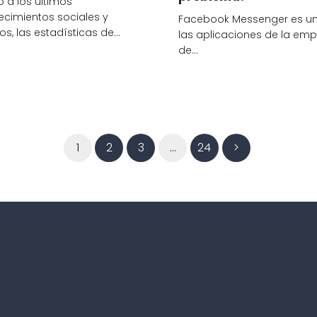
 a los últimos
ecimientos sociales y
Facebook Messenger es u
cos, las estadísticas de…
las aplicaciones de la em
de…
1
2
3
…
24
>