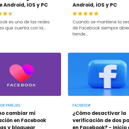
e Android, iOS y PC
Android, iOS y PC
ook es una de las redes
Cuando se mantiene la se
es que cuenta con la…
de Facebook siempre abier
tiende…
OK PAREJAS
FACEBOOK
o cambiar mi
¿Cómo desactivar la
ación en Facebook
verificación de dos p
jas y bloquear
en Facebook? - Inicio