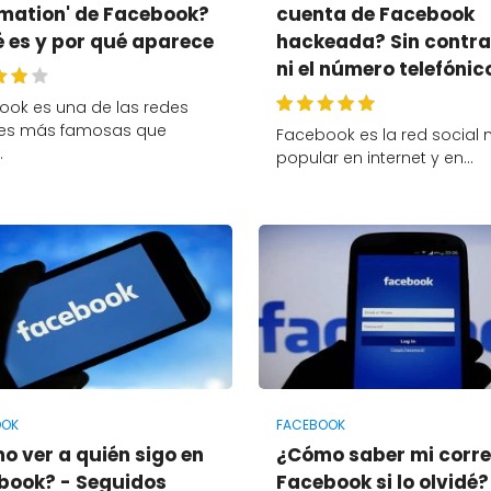
rmation' de Facebook?
cuenta de Facebook
é es y por qué aparece
hackeada? Sin contr
ni el número telefónic
ook es una de las redes
les más famosas que
Facebook es la red social
…
popular en internet y en…
OOK
FACEBOOK
o ver a quién sigo en
¿Cómo saber mi corre
book? - Seguidos
Facebook si lo olvidé?