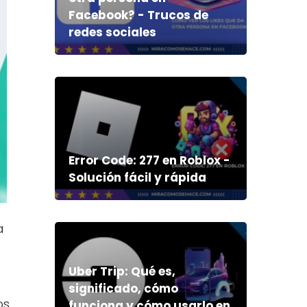
Facebook? - Trucos de
redes sociales
Error Code: 277 en Roblox -
Solución fácil y rápida
a
Uber Trip: Qué es,
significado, cómo
os
funciona y cómo usarlo en