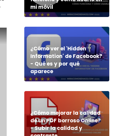
mi móvil
y
¿Cómo ver el 'Hidden
Information' de Facebook?
- Qué es y por qué
aparece
¿Cómo mejorar la calidad
de un PDF borroso Online?
- Subir la calidad y
contraste