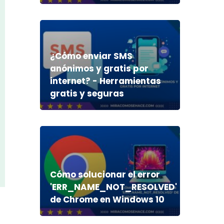
¿Cómo enviar SMS
anónimos y gratis por
internet? - Herramientas
gratis y seguras
Cómo solucionar el error
'ERR_NAME_NOT_RESOLVED'
de Chrome en Windows 10