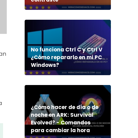
No funciona Ctrl C y Ctrl V
ran
¿Cómo repararlo en mi PC
Windows?
a
¿Cómo hacer de día o de
noche en ARK: Survival
Evolved? - Comandos
para cambiar la hora