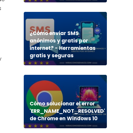
s
¿Cómo enviar SMS
anónimos y gratis por
internet? - Herramientas
gratis y seguras
y
Cómo solucionar el error
'ERR_NAME_NOT_RESOLVED'
de Chrome en Windows 10