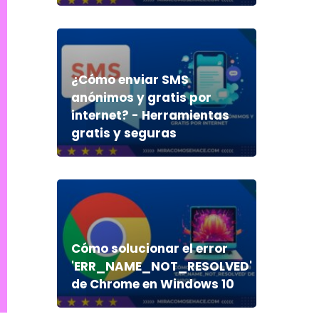
¿Cómo enviar SMS
anónimos y gratis por
internet? - Herramientas
gratis y seguras
Cómo solucionar el error
'ERR_NAME_NOT_RESOLVED'
de Chrome en Windows 10