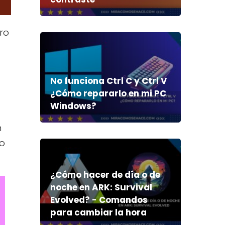
ro
No funciona Ctrl C y Ctrl V
¿Cómo repararlo en mi PC
Windows?
n
po
¿Cómo hacer de día o de
noche en ARK: Survival
Evolved? - Comandos
para cambiar la hora