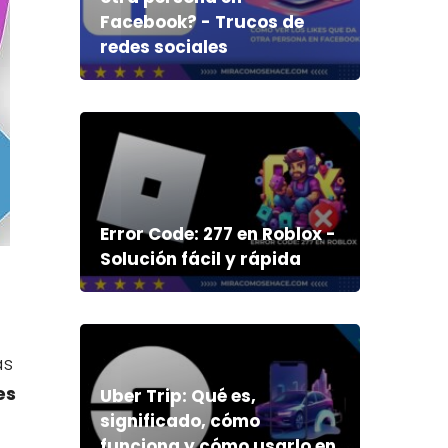
Facebook? - Trucos de
redes sociales
Error Code: 277 en Roblox -
Solución fácil y rápida
ás
es
Uber Trip: Qué es,
significado, cómo
funciona y cómo usarlo en