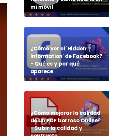
mi móvil
¿Cómo ver el 'Hidden
Information' de Facebook?
- Qué es y por qué
aparece
¿Cómo mejorar la calidad
de un PDF borroso Online?
- Subir la calidad y
contraste