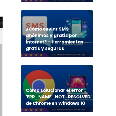
¿Cómo enviar SMS
anónimos y gratis por
internet? - Herramientas
gratis y seguras
Cómo solucionar el error
'ERR_NAME_NOT_RESOLVED'
de Chrome en Windows 10