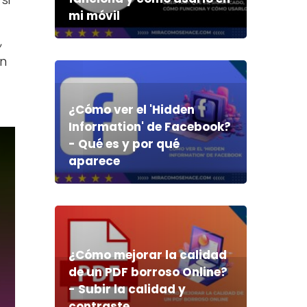
mi móvil
,
en
¿Cómo ver el 'Hidden
Information' de Facebook?
- Qué es y por qué
aparece
¿Cómo mejorar la calidad
de un PDF borroso Online?
- Subir la calidad y
contraste