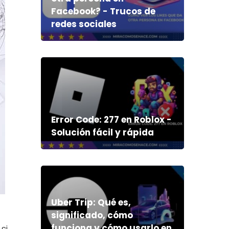
Facebook? - Trucos de
redes sociales
Error Code: 277 en Roblox -
Solución fácil y rápida
Uber Trip: Qué es,
significado, cómo
funciona y cómo usarlo en
 si