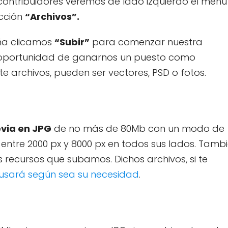
contribuidores veremos de lado izquierdo el menú
cción
“Archivos”.
ña clicamos
“Subir”
para comenzar nuestra
a oportunidad de ganarnos un puesto como
e archivos, pueden ser vectores, PSD o fotos.
evia en JPG
de no más de 80Mb con un modo de
entre 2000 px y 8000 px en todos sus lados. Tamb
s recursos que subamos. Dichos archivos, si te
 usará según sea su necesidad
.