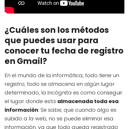
¿Cuáles son los métodos
que puedes usar para
conocer tu fecha de registro
en Gmail?
En el mundo de la informática, todo tiene un
registro, todo se almacena en algún lugar
determinado, la incógnita es como conseguir
el lugar donde esta
almacenada toda esa
información
. Se sabe, que cuando algo es
subido a la web, no se puede eliminar esa
información, ya que todo queda registrado