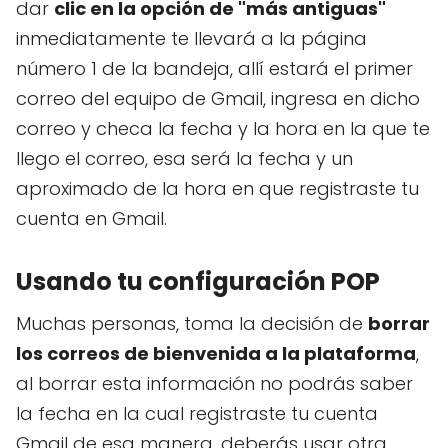
dar
clic en la opción de "más antiguas"
inmediatamente te llevará a la página
número 1 de la bandeja, allí estará el primer
correo del equipo de Gmail, ingresa en dicho
correo y checa la fecha y la hora en la que te
llego el correo, esa será la fecha y un
aproximado de la hora en que registraste tu
cuenta en Gmail.
Usando tu configuración POP
Muchas personas, toma la decisión de
borrar
los correos de bienvenida a la plataforma
,
al borrar esta información no podrás saber
la fecha en la cual registraste tu cuenta
Gmail de esa manera, deberás usar otra