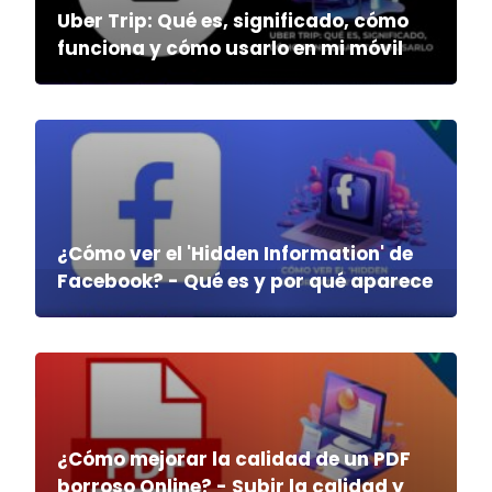
Uber Trip: Qué es, significado, cómo
funciona y cómo usarlo en mi móvil
¿Cómo ver el 'Hidden Information' de
Facebook? - Qué es y por qué aparece
¿Cómo mejorar la calidad de un PDF
borroso Online? - Subir la calidad y