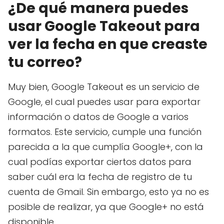
¿De qué manera puedes
usar Google Takeout para
ver la fecha en que creaste
tu correo?
Muy bien, Google Takeout es un servicio de
Google, el cual puedes usar para exportar
información o datos de Google a varios
formatos. Este servicio, cumple una función
parecida a la que cumplía Google+, con la
cual podías exportar ciertos datos para
saber cuál era la fecha de registro de tu
cuenta de Gmail. Sin embargo, esto ya no es
posible de realizar, ya que Google+ no está
disponible.