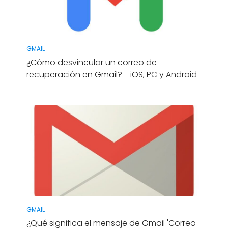
GMAIL
¿Cómo desvincular un correo de
recuperación en Gmail? - iOS, PC y Android
GMAIL
¿Qué significa el mensaje de Gmail 'Correo