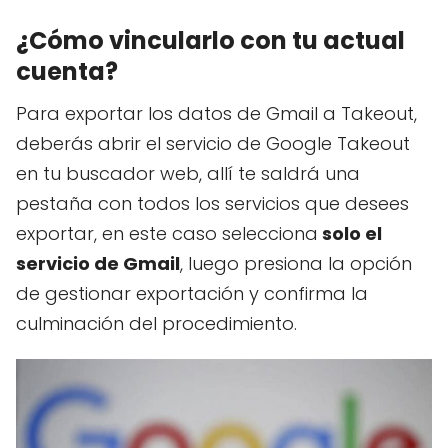
¿Cómo vincularlo con tu actual
cuenta?
Para exportar los datos de Gmail a Takeout,
deberás abrir el servicio de Google Takeout
en tu buscador web, allí te saldrá una
pestaña con todos los servicios que desees
exportar, en este caso selecciona
solo el
servicio de Gmail
, luego presiona la opción
de gestionar exportación y confirma la
culminación del procedimiento.