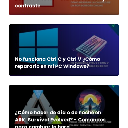
contraste
No funciona Ctrl C y Ctrl V ¿Cómo
repararlo en mi PC Windows?
¿Cómo hacer de día o de noche en
ARK: Survival Evolved? - Comandos
para cambiar la hora