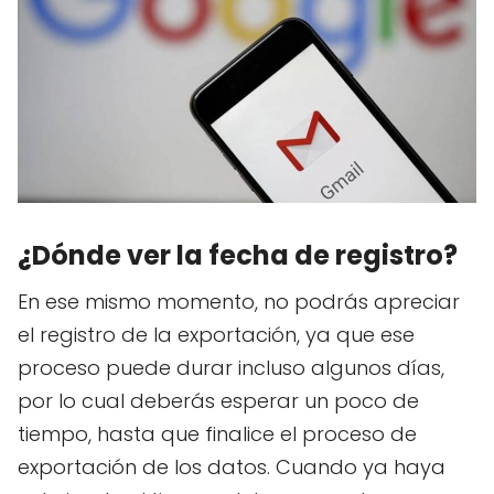
¿Dónde ver la fecha de registro?
En ese mismo momento, no podrás apreciar
el registro de la exportación, ya que ese
proceso puede durar incluso algunos días,
por lo cual deberás esperar un poco de
tiempo, hasta que finalice el proceso de
exportación de los datos. Cuando ya haya