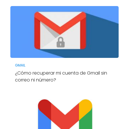
GMAIL
¿Cómo recuperar mi cuenta de Gmail sin
correo ni número?