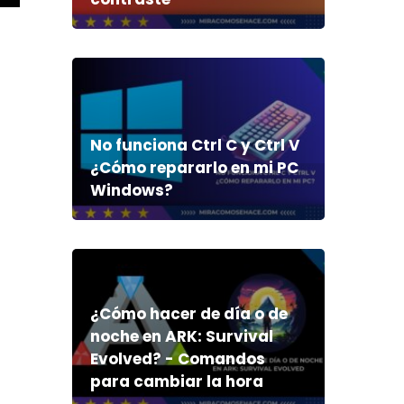
No funciona Ctrl C y Ctrl V
¿Cómo repararlo en mi PC
Windows?
¿Cómo hacer de día o de
noche en ARK: Survival
Evolved? - Comandos
para cambiar la hora