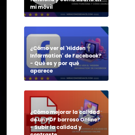
mi móvil
¿Cómo ver el 'Hidden
Information' de Facebook?
- Qué es y por qué
aparece
¿Cómo mejorar la calidad
de un PDF borroso Online?
- Subir la calidad y
contraste