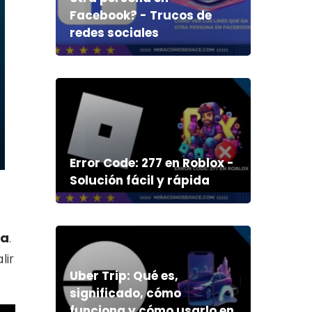
Facebook? - Trucos de
redes sociales
Error Code: 277 en Roblox -
Solución fácil y rápida
na
.
lir
Uber Trip: Qué es,
significado, cómo
funciona y cómo usarlo en