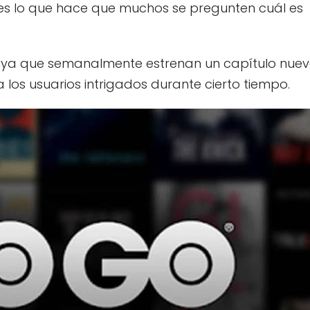
es lo que hace que muchos se pregunten cuál es
,
ya que semanalmente estrenan un capítulo nue
los usuarios intrigados durante cierto tiempo.