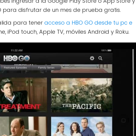
debes ingresar a la Google Play Store o App Store y
 para disfrutar de un mes de prueba gratis.
álida para tener
acceso a HBO GO desde tu pc e
one, iPod touch, Apple TV, móviles Android y Roku.