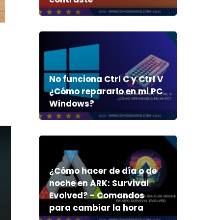
No funciona Ctrl C y Ctrl V
¿Cómo repararlo en mi PC
Windows?
¿Cómo hacer de día o de
noche en ARK: Survival
Evolved? - Comandos
para cambiar la hora