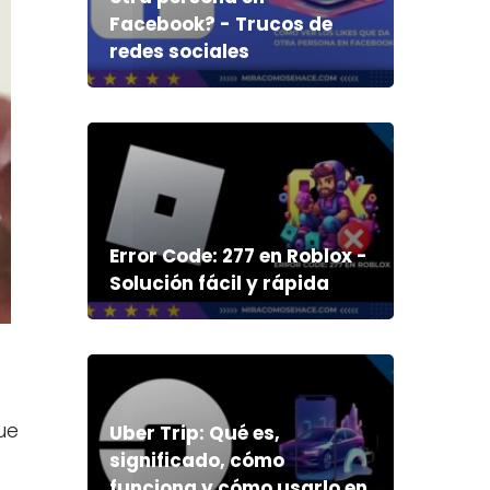
Facebook? - Trucos de
redes sociales
Error Code: 277 en Roblox -
Solución fácil y rápida
ue
Uber Trip: Qué es,
significado, cómo
funciona y cómo usarlo en