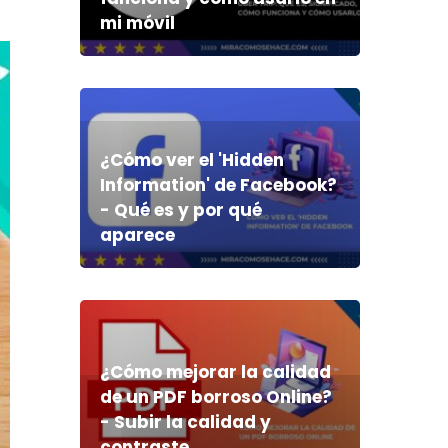
mi móvil
¿Cómo ver el 'Hidden
Information' de Facebook?
- Qué es y por qué
aparece
¿Cómo mejorar la calidad
de un PDF borroso Online?
- Subir la calidad y
contraste