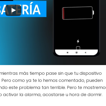
mientras más tiempo pase sin que tu dispositivo
a. Pero como ya te lo hemos comentado, pueden
ando este problema tan terrible. Pero te mostremo
o activar la alarma, acostarse u hora de dormir.