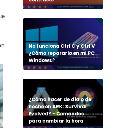
ue
en
No funciona Ctrl C y Ctrl V
¿Cómo repararlo en mi PC
Windows?
¿Cómo hacer de día o de
noche en ARK: Survival
Evolved? - Comandos
para cambiar la hora