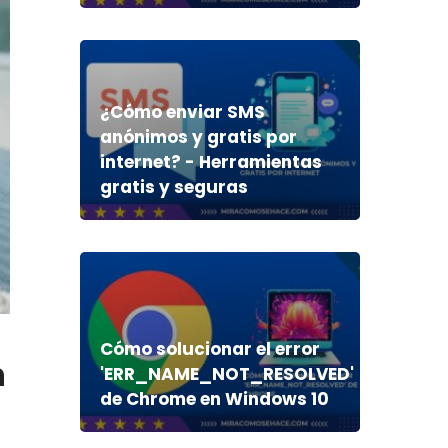
¿Cómo enviar SMS
anónimos y gratis por
internet? - Herramientas
gratis y seguras
Cómo solucionar el error
n
'ERR_NAME_NOT_RESOLVED'
de Chrome en Windows 10