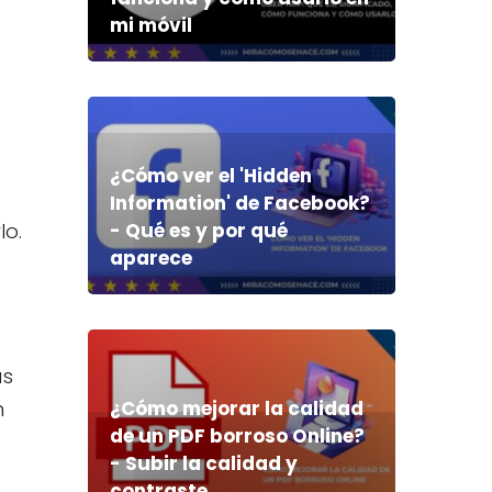
mi móvil
¿Cómo ver el 'Hidden
Information' de Facebook?
lo.
- Qué es y por qué
aparece
ás
n
¿Cómo mejorar la calidad
de un PDF borroso Online?
- Subir la calidad y
contraste