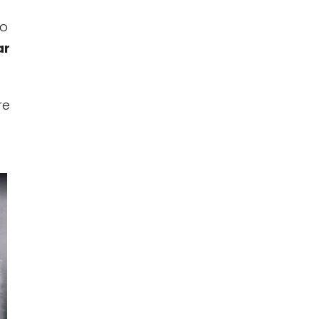
 o
ar
re