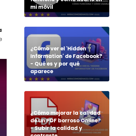
mi móvil
a
e
¿Cómo ver el 'Hidden
Information' de Facebook?
- Qué es y por qué
aparece
¿Cómo mejorar la calidad
de un PDF borroso Online?
- Subir la calidad y
contraste