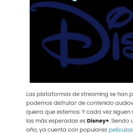
Las plataformas de streaming se han p
podemos disfrutar de contenido audiov
quiera que estemos. Y cada vez siguen 
las más esperadas es
Disney+
. Siendo
año, ya cuenta con populares
películas