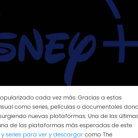
opularizado cada vez más. Gracias a estas
isual como series, películas o documentales don
surgiendo nuevas plataformas. Una de las últimas
 una de las plataformas más esperadas de este
 y series para ver y descargar
como The