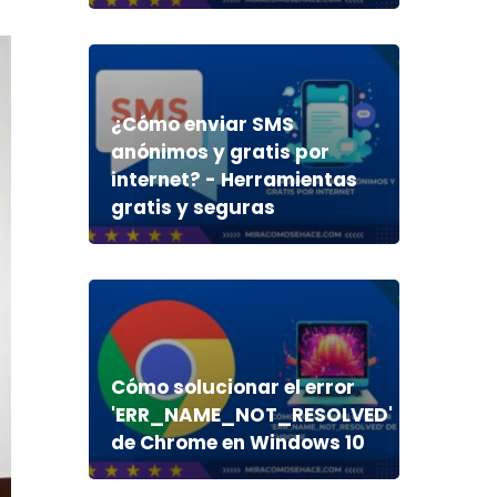
¿Cómo enviar SMS
anónimos y gratis por
internet? - Herramientas
gratis y seguras
Cómo solucionar el error
'ERR_NAME_NOT_RESOLVED'
de Chrome en Windows 10