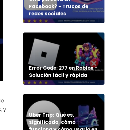
Facebook? - Trucos de
redes sociales
Error Code: 277 en Roblox -
Solución fácil y rápida
de
, y
Uber Trip: Qué es,
significado, cómo
funciona y cómo usarlo en