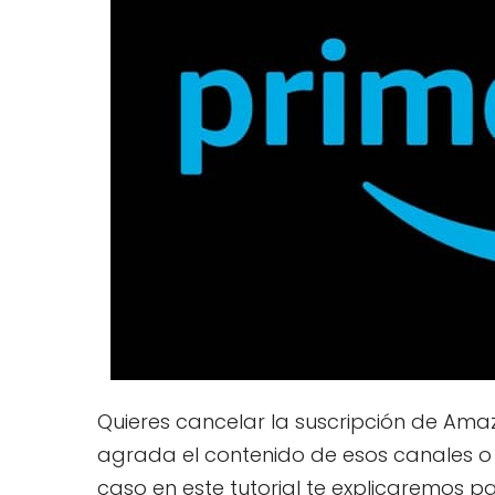
Quieres cancelar la suscripción de Amaz
agrada el contenido de esos canales o
caso en este tutorial te explicaremos 