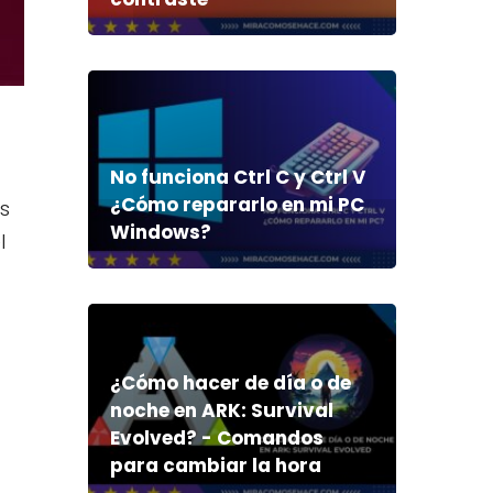
No funciona Ctrl C y Ctrl V
¿Cómo repararlo en mi PC
s
Windows?
l
¿Cómo hacer de día o de
noche en ARK: Survival
Evolved? - Comandos
para cambiar la hora