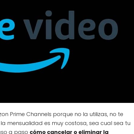
on Prime Channels porque no la utilizas, no te
 la mensualidad es muy costosa, sea cual sea tu
paso a paso
cómo cancelar o eliminar la