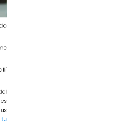
ado
ime
allí
del
nes
sus
 tu