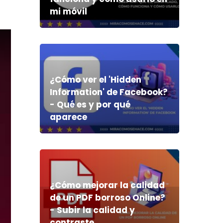
mi móvil
¿Cómo ver el 'Hidden
Information' de Facebook?
- Qué es y por qué
aparece
¿Cómo mejorar la calidad
de un PDF borroso Online?
- Subir la calidad y
contraste