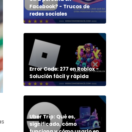
Facebook? - Trucos de
redes sociales
Error Code: 277 en Roblox -
Solución fácil y rápida
Uber Trip: Qué es,
as
significado, cómo
funciona y cómo usarlo en