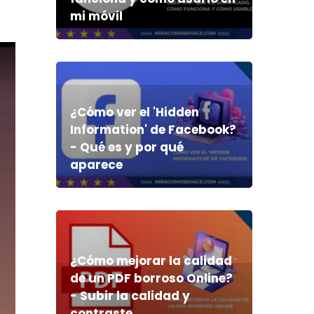
mi móvil
¿Cómo ver el 'Hidden
Information' de Facebook?
- Qué es y por qué
aparece
¿Cómo mejorar la calidad
de un PDF borroso Online?
- Subir la calidad y
contraste