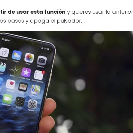
ir de usar esta función
y quieres usar la anterio
mos pasos y apaga el pulsador.