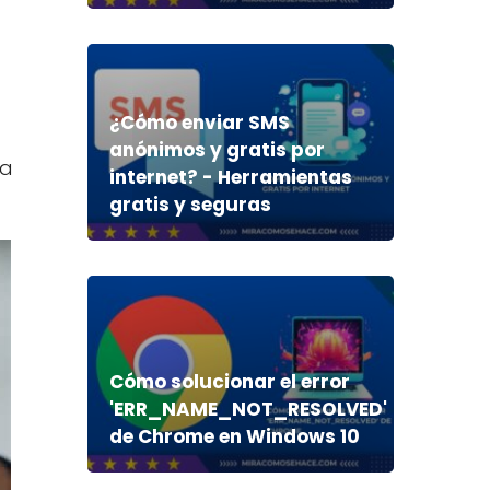
¿Cómo enviar SMS
anónimos y gratis por
na
internet? - Herramientas
gratis y seguras
Cómo solucionar el error
'ERR_NAME_NOT_RESOLVED'
de Chrome en Windows 10