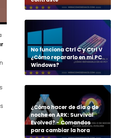
a
r
No funciona Ctrl C y Ctrl V
¿Cómo repararlo en mi PC
n
Windows?
s
as
¿Cómo hacer de día o de
noche en ARK: Survival
Evolved? - Comandos
para cambiar la hora