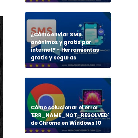
¿Cómo enviar SMS
anónimos y gratis por
internet? - Herramientas
gratis y seguras
Cómo solucionar el error
'ERR_NAME_NOT_RESOLVED'
de Chrome en Windows 10