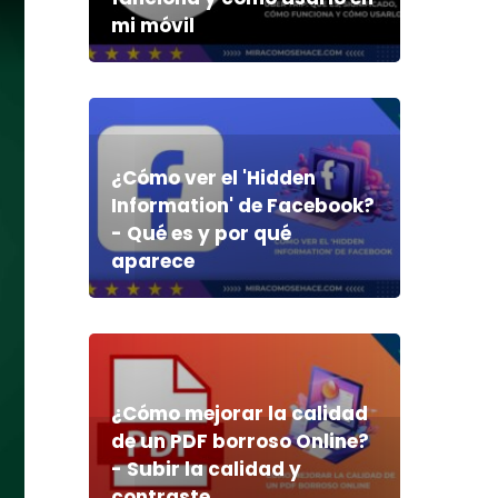
mi móvil
¿Cómo ver el 'Hidden
Information' de Facebook?
- Qué es y por qué
aparece
¿Cómo mejorar la calidad
de un PDF borroso Online?
- Subir la calidad y
contraste