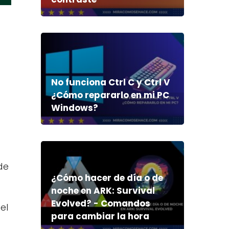
No funciona Ctrl C y Ctrl V
¿Cómo repararlo en mi PC
Windows?
de
¿Cómo hacer de día o de
noche en ARK: Survival
Evolved? - Comandos
el
para cambiar la hora