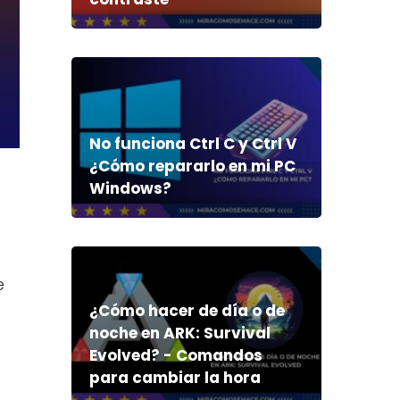
No funciona Ctrl C y Ctrl V
¿Cómo repararlo en mi PC
Windows?
e
¿Cómo hacer de día o de
noche en ARK: Survival
Evolved? - Comandos
para cambiar la hora