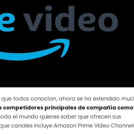
ea que todos conocían, ahora se ha extendido mu
os competidores principales de compañía como
 todo el mundo quieres saber que ofrecen sus
s que canales incluye Amazon Prime Video Channel