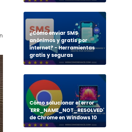
¿Cómo enviar SMS
n
anónimos y gratis por
internet? - Herramientas
gratis y seguras
Cómo solucionar el error
'ERR_NAME_NOT_RESOLVED'
de Chrome en Windows 10