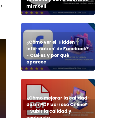
a
mi móvil
s
¿Cómo ver el 'Hidden
Information' de Facebook?
- Qué es y por qué
aparece
¿Cómo mejorar la calidad
de un PDF borroso Online?
- Subir la calidad y
contraste