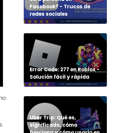
Facebook? - Trucos de
redes sociales
Error Code: 277 en Roblox -
Solución fácil y rápida
cho
Uber Trip: Qué es,
s.
significado, cómo
funciona y cómo usarlo en