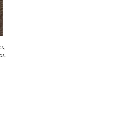
os,
os,