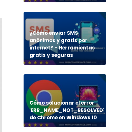
¿Cómo enviar SMS
anónimos y gratis por
internet? - Herramientas
gratis y seguras
Cómo solucionar el error
'ERR_NAME_NOT_RESOLVED'
de Chrome en Windows 10