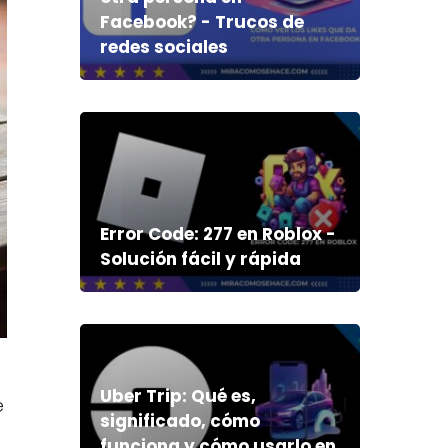
Facebook? - Trucos de
redes sociales
Error Code: 277 en Roblox -
Solución fácil y rápida
Uber Trip: Qué es,
e
significado, cómo
funciona y cómo usarlo en