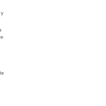
 y
a
re
te