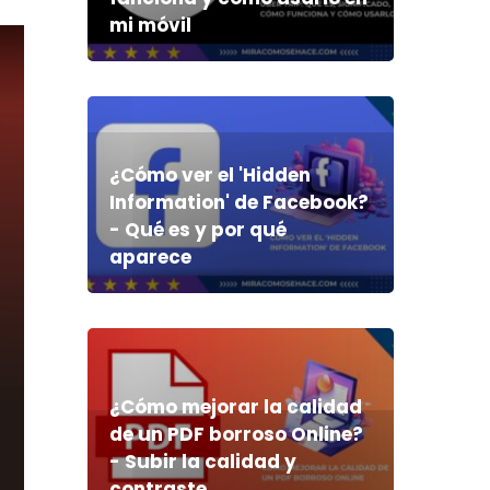
mi móvil
¿Cómo ver el 'Hidden
Information' de Facebook?
- Qué es y por qué
aparece
¿Cómo mejorar la calidad
de un PDF borroso Online?
- Subir la calidad y
contraste