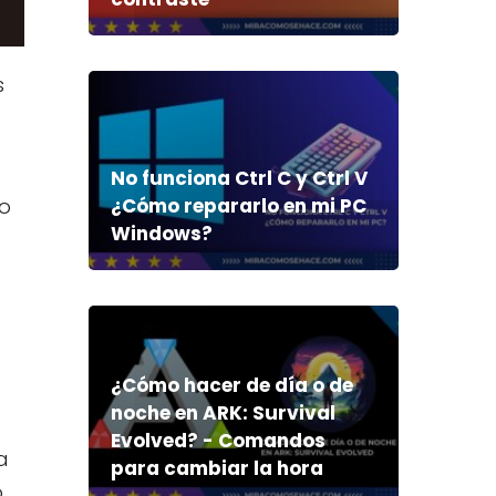
s
No funciona Ctrl C y Ctrl V
to
¿Cómo repararlo en mi PC
Windows?
¿Cómo hacer de día o de
noche en ARK: Survival
Evolved? - Comandos
a
para cambiar la hora
o