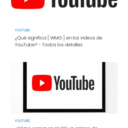
YOUTUBE
¿Qué significa [ WMG ] en los videos de
YouTube? - Todos los detalles
YOUTUBE