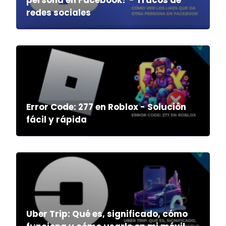
redes sociales
Error Code: 277 en Roblox - Solución
fácil y rápida
Uber Trip: Qué es, significado, cómo