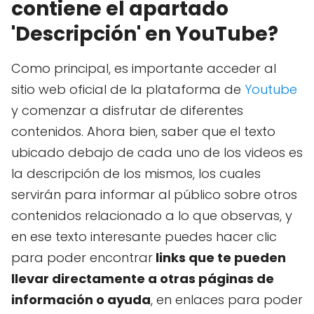
contiene el apartado
'Descripción' en YouTube?
Como principal, es importante acceder al
sitio web oficial de la plataforma de
Youtube
y comenzar a disfrutar de diferentes
contenidos. Ahora bien, saber que el texto
ubicado debajo de cada uno de los videos es
la descripción de los mismos, los cuales
servirán para informar al público sobre otros
contenidos relacionado a lo que observas, y
en ese texto interesante puedes hacer clic
para poder encontrar
links que te pueden
llevar directamente a otras páginas de
información o ayuda
, en enlaces para poder