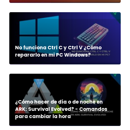
No funciona Ctrl C y Ctrl V ¿Cómo
repararlo en mi PC Windows?
¿Cómo hacer de día o de noche en
ARK: Survival Evolved? - Comandos
para cambiar la hora