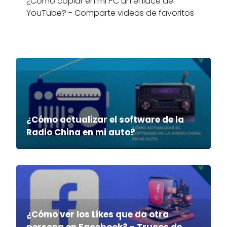
¿Cómo copiar en mi PC un enlace de
YouTube? - Comparte videos de favoritos
¿Cómo actualizar el software de la
Radio China en mi auto?
¿Cómo ver los Likes que da otra
persona en Facebook? - Trucos de