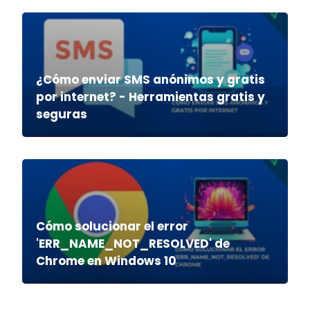
¿Cómo enviar SMS anónimos y gratis
por internet? - Herramientas gratis y
seguras
Cómo solucionar el error
'ERR_NAME_NOT_RESOLVED' de
Chrome en Windows 10