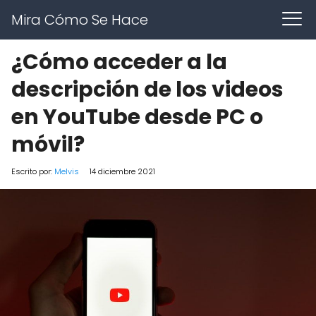
Mira Cómo Se Hace
¿Cómo acceder a la
descripción de los videos
en YouTube desde PC o
móvil?
Escrito por:
Melvis
14 diciembre 2021