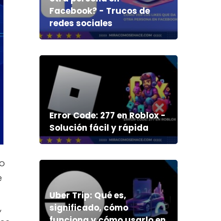
Facebook? - Trucos de
redes sociales
Error Code: 277 en Roblox -
Solución fácil y rápida
do
e
Uber Trip: Qué es,
,
significado, cómo
funciona y cómo usarlo en