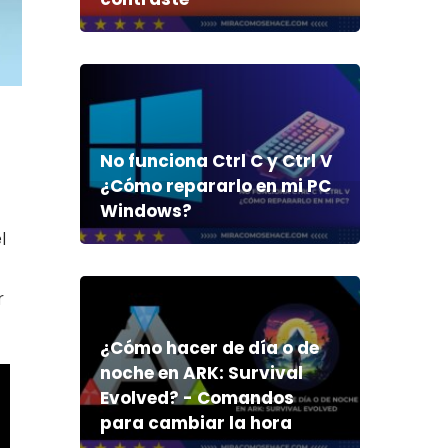
No funciona Ctrl C y Ctrl V
¿Cómo repararlo en mi PC
Windows?
l
r
¿Cómo hacer de día o de
noche en ARK: Survival
Evolved? - Comandos
para cambiar la hora