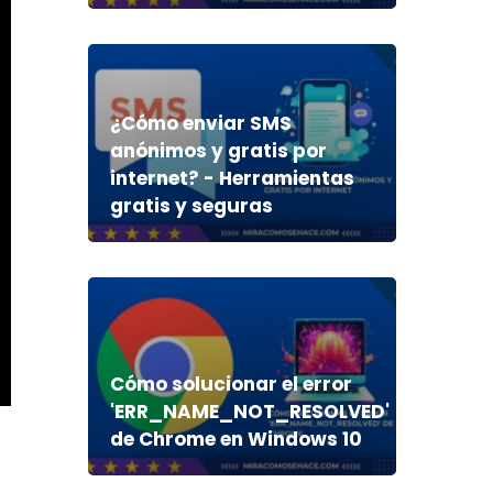
¿Cómo enviar SMS
anónimos y gratis por
internet? - Herramientas
gratis y seguras
Cómo solucionar el error
'ERR_NAME_NOT_RESOLVED'
de Chrome en Windows 10