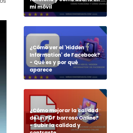
mos
mi móvil
¿Cómo ver el 'Hidden
Information' de Facebook?
- Qué es y por qué
aparece
¿Cómo mejorar la calidad
de un PDF borroso Online?
- Subir la calidad y
contraste