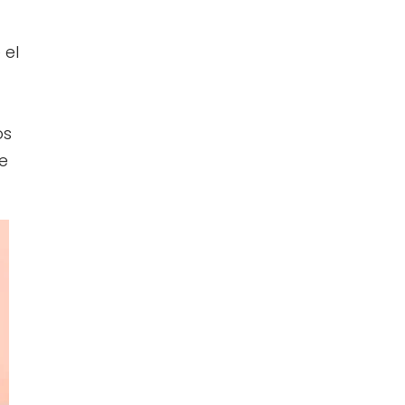
 el
os
e