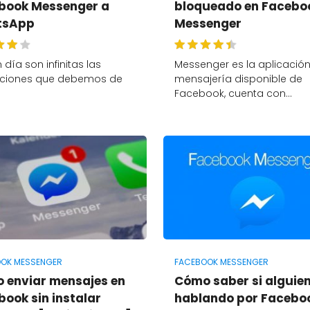
book Messenger a
bloqueado en Facebo
tsApp
Messenger
 día son infinitas las
Messenger es la aplicació
aciones que debemos de
mensajería disponible de
…
Facebook, cuenta con…
OK MESSENGER
FACEBOOK MESSENGER
 enviar mensajes en
Cómo saber si alguien
ook sin instalar
hablando por Facebo