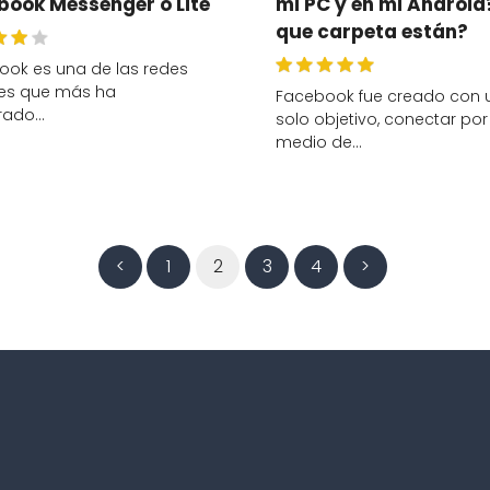
book Messenger o Lite
mi PC y en mi Android
que carpeta están?
ook es una de las redes
les que más ha
Facebook fue creado con 
rado…
solo objetivo, conectar por
medio de…
<
1
2
3
4
>