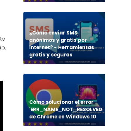
¿Cómo enviar SMS
te
anónimos y gratis por
do.
internet? - Herramientas
gratis y seguras
Cómo solucionar el error
'ERR_NAME_NOT_RESOLVED'
de Chrome en Windows 10