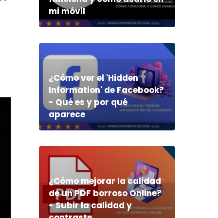
mi móvil
o
¿Cómo ver el 'Hidden
Information' de Facebook?
- Qué es y por qué
aparece
¿Cómo mejorar la calidad
de un PDF borroso Online?
- Subir la calidad y
contraste