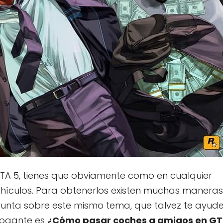
l GTA 5, tienes que obviamente como en cualquier
ehículos. Para obtenerlos existen muchas maneras
gunta sobre este mismo tema, que talvez te ayud
rrogante es
¿Cómo pasar coches a amigos en G