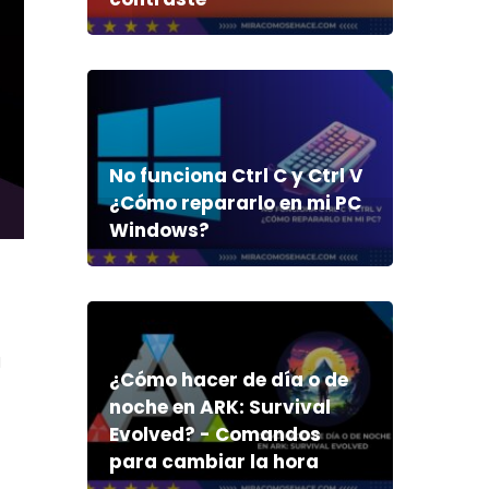
No funciona Ctrl C y Ctrl V
¿Cómo repararlo en mi PC
Windows?
a
¿Cómo hacer de día o de
noche en ARK: Survival
Evolved? - Comandos
para cambiar la hora