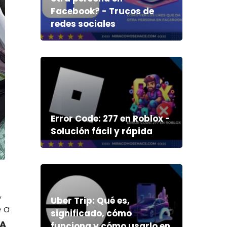
Facebook? - Trucos de
redes sociales
Error Code: 277 en Roblox -
Solución fácil y rápida
,
Uber Trip: Qué es,
e a
significado, cómo
TA
funciona y cómo usarlo en