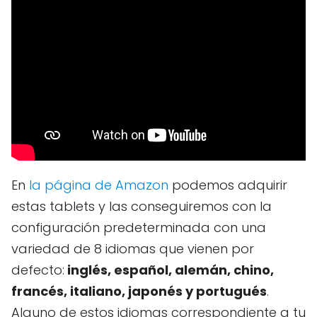
En
la página de Amazon
podemos adquirir
estas tablets y las conseguiremos con la
configuración predeterminada con una
variedad de 8 idiomas que vienen por
defecto:
inglés, español, alemán, chino,
francés, italiano, japonés y portugués
.
Alguno de estos idiomas correspondiente a tu