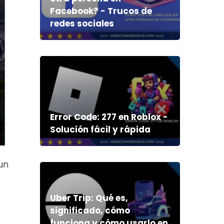
Facebook? - Trucos de
redes sociales
Error Code: 277 en Roblox -
Solución fácil y rápida
un
Uber Trip: Qué es,
significado, cómo
funciona y cómo usarlo en