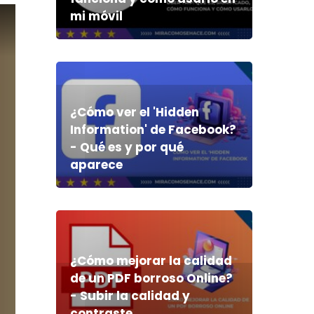
mi móvil
¿Cómo ver el 'Hidden
Information' de Facebook?
- Qué es y por qué
aparece
¿Cómo mejorar la calidad
de un PDF borroso Online?
- Subir la calidad y
contraste