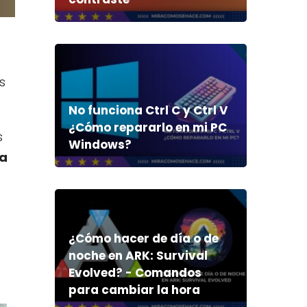
s
No funciona Ctrl C y Ctrl V
¿Cómo repararlo en mi PC
s
Windows?
ra
¿Cómo hacer de día o de
noche en ARK: Survival
Evolved? - Comandos
para cambiar la hora