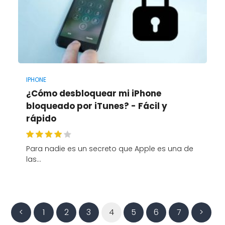
IPHONE
¿Cómo desbloquear mi iPhone
bloqueado por iTunes? - Fácil y
rápido
Para nadie es un secreto que Apple es una de
las…
<
1
2
3
4
5
6
7
>