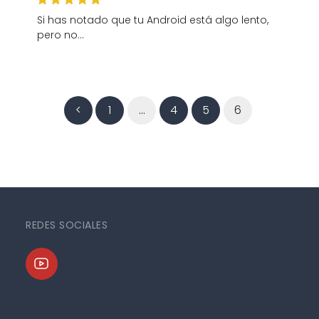
Si has notado que tu Android está algo lento,
pero no…
<
1
…
4
5
6
REDES SOCIALES