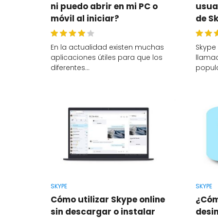
ni puedo abrir en mi PC o
usuar
móvil al iniciar?
de S
En la actualidad existen muchas
Skype 
aplicaciones útiles para que los
llama
diferentes…
popul
SKYPE
SKYPE
Cómo utilizar Skype online
¿Cóm
sin descargar o instalar
desi