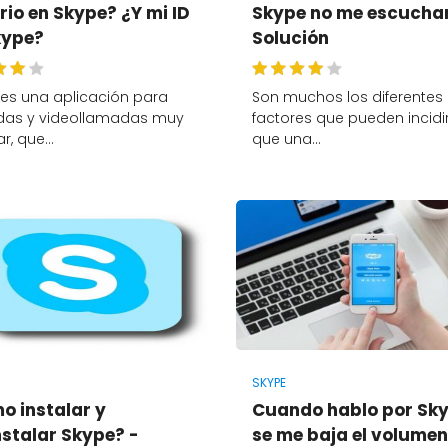
io en Skype? ¿Y mi ID
Skype no me escucha
kype?
Solución
es una aplicación para
Son muchos los diferentes
das y videollamadas muy
factores que pueden incidi
ar, que…
que una…
SKYPE
o instalar y
Cuando hablo por Sk
nstalar Skype? -
se me baja el volumen