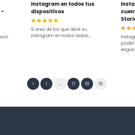
Instagram en todos tus
Insta
 -
dispositivos
cuen
Stori
Si eres de los que abre su
Instagram en todos lados,…
 son
Instag
poder 
seguid
<
1
…
17
18
19